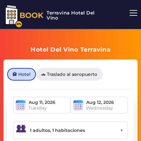
Terravina Hotel Del
BOOK
Vino
Hotel Del Vino Terravina
🏨 Hotel
🚗 Traslado al aeropuerto
Tuesday
Wednesday
▼